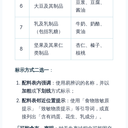
豆浆、豆腐、
6
大豆及其制品
酱油
乳及乳制品
牛奶、奶酪、
7
（包括乳糖）
黄油
坚果及其果仁
杏仁、榛子、
8
类制品
核桃
标示方式二选一
：
配料表内强调
：使用易辨识的名称，并以
加粗
或
下划线
方式标示；
配料表邻近位置提示
：使用「食物致敏原
提示」「致敏物质提示」等引导词，或直
接列出「含有鸡蛋、花生、乳成分」。