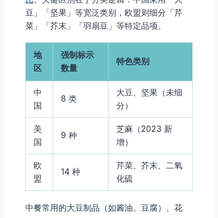
豆」「坚果」等宽泛类别，欧盟则细分「芹
菜」「芥末」「羽扇豆」等特定品项。
地
强制标示
特色类别
区
数量
中
大豆、坚果（未细
8 类
国
分）
美
芝麻（2023 新
9 种
国
增）
欧
芹菜、芥末、二氧
14 种
盟
化硫
中餐常用的大豆制品（如酱油、豆腐）、花