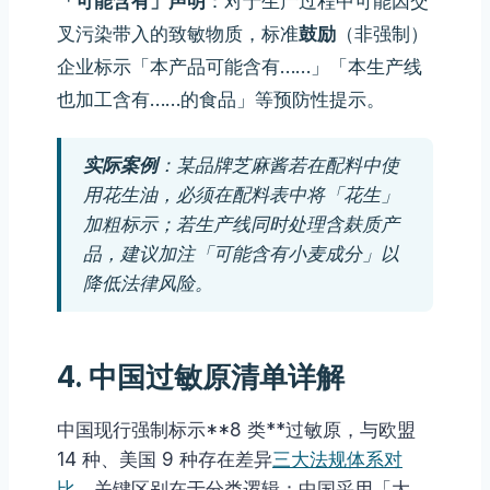
「可能含有」声明
：对于生产过程中可能因交
叉污染带入的致敏物质，标准
鼓励
（非强制）
企业标示「本产品可能含有……」「本生产线
也加工含有……的食品」等预防性提示。
实际案例
：某品牌芝麻酱若在配料中使
用花生油，必须在配料表中将「花生」
加粗标示；若生产线同时处理含麸质产
品，建议加注「可能含有小麦成分」以
降低法律风险。
4. 中国过敏原清单详解
中国现行强制标示**8 类**过敏原，与欧盟
14 种、美国 9 种存在差异
三大法规体系对
比
。关键区别在于分类逻辑：中国采用「大