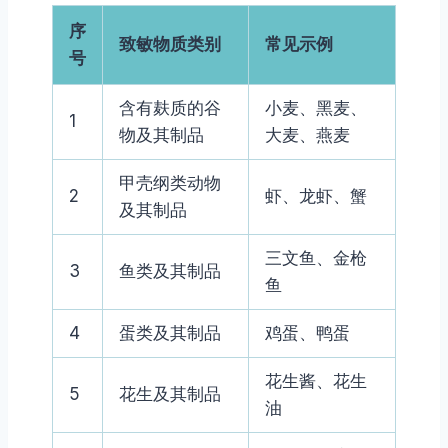
序
致敏物质类别
常见示例
号
含有麸质的谷
小麦、黑麦、
1
物及其制品
大麦、燕麦
甲壳纲类动物
2
虾、龙虾、蟹
及其制品
三文鱼、金枪
3
鱼类及其制品
鱼
4
蛋类及其制品
鸡蛋、鸭蛋
花生酱、花生
5
花生及其制品
油