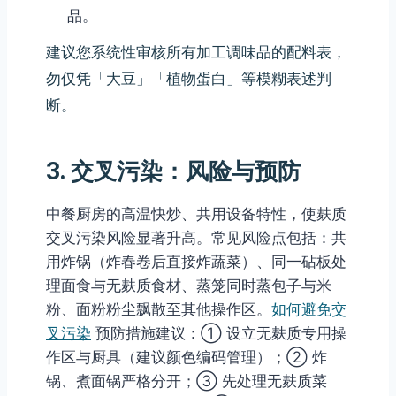
品。
建议您系统性审核所有加工调味品的配料表，
勿仅凭「大豆」「植物蛋白」等模糊表述判
断。
3. 交叉污染：风险与预防
中餐厨房的高温快炒、共用设备特性，使麸质
交叉污染风险显著升高。常见风险点包括：共
用炸锅（炸春卷后直接炸蔬菜）、同一砧板处
理面食与无麸质食材、蒸笼同时蒸包子与米
粉、面粉粉尘飘散至其他操作区。
如何避免交
叉污染
预防措施建议：① 设立无麸质专用操
作区与厨具（建议颜色编码管理）；② 炸
锅、煮面锅严格分开；③ 先处理无麸质菜