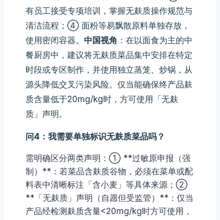
有员工接受专项培训，掌握无麸质操作规范与
清洁流程；④ 面粉等易飘散原料单独存放，
使用密闭容器。
中国视角
：在以面食为主的中
餐厨房中，建议将无麸质菜品集中安排在特定
时段或专区制作，并使用独立蒸笼、炒锅，从
源头降低交叉污染风险。仅当能确保终产品麸
质含量低于20mg/kg时，方可使用「无麸
质」声明。
问4：我需要单独标识无麸质菜品吗？
需明确区分两类声明：① **过敏原申报（强
制）**：若菜品含麸质谷物，必须在菜单或配
料表中清晰标注「含小麦」等具体来源；②
**「无麸质」声明（自愿但受监管）**：仅当
产品经检测麸质含量<20mg/kg时方可使用，