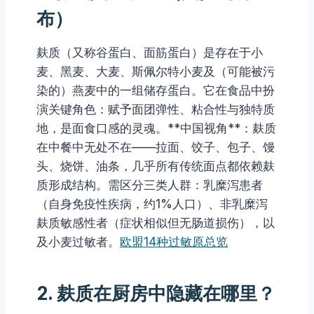
布）
麸质（又称谷蛋白、面筋蛋白）是存在于小
麦、黑麦、大麦、斯佩尔特小麦及（可能被污
染的）燕麦中的一组储存蛋白。它在食品中扮
演关键角色：赋予面团弹性、粘合性与独特质
地，是面食口感的灵魂。**中国视角**：麸质
在中餐中无处不在——拉面、饺子、包子、馒
头、烧饼、油条，几乎所有传统面点都依赖麸
质形成结构。需区分三类人群：乳糜泻患者
（自身免疫性疾病，约1%人口）、非乳糜泻
麸质敏感性者（症状相似但无肠道损伤），以
及小麦过敏者。
欧盟14种过敏原总览
2. 麸质在厨房中隐藏在哪里？