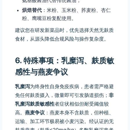
氨基酸酱油代替传统酱油；
烘焙替代
：米粉、玉米粉、荞麦粉、杏仁
粉、鹰嘴豆粉复配使用。
建议您在研发新菜品时，优先选择天然无麸质
食材，从源头降低合规风险与操作复杂度。
6. 特殊事项：乳糜泻、麸质敏
感性与燕麦争议
乳糜泻
为终身性自身免疫疾病，患者需严格避
免任何麸质摄入，微量即可引发肠道损伤；
非
乳糜泻麸质敏感性
者症状相似但耐受阈值较
高。
燕麦争议
：燕麦本身不含麸质，但种植、
运输、加工环节极易被小麦污染。经认证的无