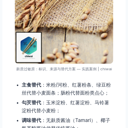
麸质过敏原：标识、来源与替代方案 — 实践案例 | chiwai
主食替代
：米粉/河粉、红薯粉条、绿豆粉
丝代替小麦面条；肠粉代替面粉类点心；
勾芡替代
：玉米淀粉、红薯淀粉、马铃薯
淀粉代替小麦粉；
调味替代
：无麸质酱油（Tamari）、椰子