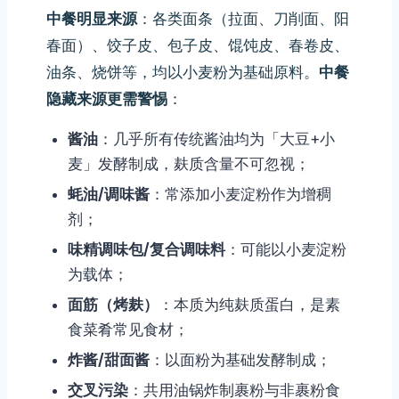
中餐明显来源
：各类面条（拉面、刀削面、阳
春面）、饺子皮、包子皮、馄饨皮、春卷皮、
油条、烧饼等，均以小麦粉为基础原料。
中餐
隐藏来源更需警惕
：
酱油
：几乎所有传统酱油均为「大豆+小
麦」发酵制成，麸质含量不可忽视；
蚝油/调味酱
：常添加小麦淀粉作为增稠
剂；
味精调味包/复合调味料
：可能以小麦淀粉
为载体；
面筋（烤麸）
：本质为纯麸质蛋白，是素
食菜肴常见食材；
炸酱/甜面酱
：以面粉为基础发酵制成；
交叉污染
：共用油锅炸制裹粉与非裹粉食