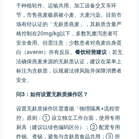
于种植轮作、运输共用、加工设备交叉等环
节，市售燕麦极易被小麦、大麦污染。目前市
场有经认证的「无麸质燕麦」，其麸质含量严
格控制在20mg/kg以下，多数乳糜泻患者可
安全食用。但需注意：少数患者对燕麦自身蛋
白（avenin）亦有反应。
餐饮经营建议
：若无
法确保燕麦来源的无麸质认证，建议在菜单上
标注为含麸质，以规避法律风险并保障消费者
安全。
问3：如何设置无麸质操作区？
设置无麸质操作区需遵循「物理隔离+流程管
控」原则：① 设立独立工作台面，使用专用
厨具（建议以绿色编码区分）；② 配置专用
炸锅、煮锅，避免与含麸质食品共用；③ 所