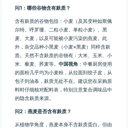
问1：哪些谷物含有麸质？
含有麸质的谷物包括：小麦（及其变种如斯佩
尔特、呼罗珊、二粒小麦、单粒小麦）、黑
麦、大麦，以及可能被小麦污染的燕麦。此
外，杂交品种小黑麦（小麦×黑麦）同样含麸
质。天然不含麸质的谷物有：大米、玉米、小
米、藜麦、荞麦等。
中国视角
：中餐厨房使用
的面粉几乎均为小麦粉，从拉面到饺子皮，从
包子到油条，麸质无处不在。建议您在采购原
料时仔细核对配料表，特别注意复合调味品中
的隐含麸质来源。
问2：燕麦是否含有麸质？
从植物学角度，燕麦本身不含麸质蛋白。但由