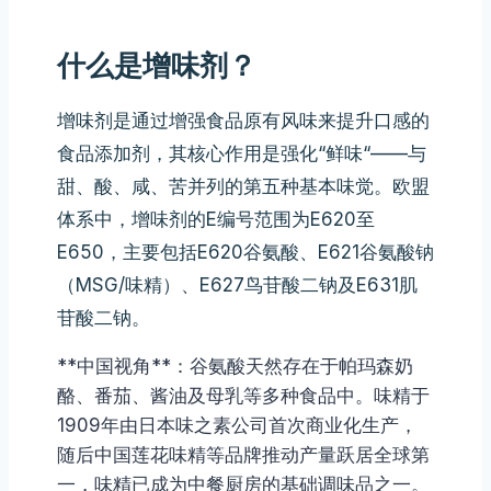
什么是增味剂？
增味剂是通过增强食品原有风味来提升口感的
食品添加剂，其核心作用是强化“鲜味“——与
甜、酸、咸、苦并列的第五种基本味觉。欧盟
体系中，增味剂的E编号范围为E620至
E650，主要包括E620谷氨酸、E621谷氨酸钠
（MSG/味精）、E627鸟苷酸二钠及E631肌
苷酸二钠。
**中国视角**：谷氨酸天然存在于帕玛森奶
酪、番茄、酱油及母乳等多种食品中。味精于
1909年由日本味之素公司首次商业化生产，
随后中国莲花味精等品牌推动产量跃居全球第
一，味精已成为中餐厨房的基础调味品之一。