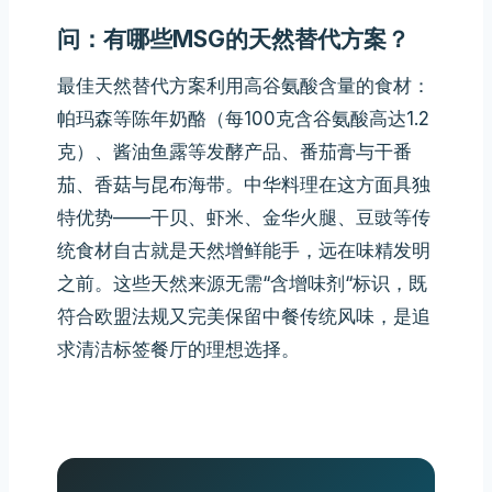
问：有哪些MSG的天然替代方案？
最佳天然替代方案利用高谷氨酸含量的食材：
帕玛森等陈年奶酪（每100克含谷氨酸高达1.2
克）、酱油鱼露等发酵产品、番茄膏与干番
茄、香菇与昆布海带。中华料理在这方面具独
特优势——干贝、虾米、金华火腿、豆豉等传
统食材自古就是天然增鲜能手，远在味精发明
之前。这些天然来源无需“含增味剂“标识，既
符合欧盟法规又完美保留中餐传统风味，是追
求清洁标签餐厅的理想选择。