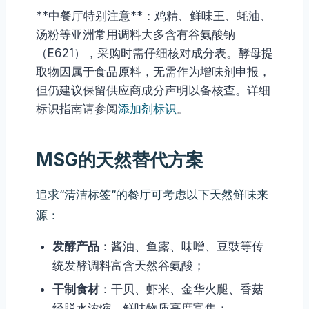
**中餐厅特别注意**：鸡精、鲜味王、蚝油、
汤粉等亚洲常用调料大多含有谷氨酸钠
（E621），采购时需仔细核对成分表。酵母提
取物因属于食品原料，无需作为增味剂申报，
但仍建议保留供应商成分声明以备核查。详细
标识指南请参阅
添加剂标识
。
MSG的天然替代方案
追求“清洁标签“的餐厅可考虑以下天然鲜味来
源：
发酵产品
：酱油、鱼露、味噌、豆豉等传
统发酵调料富含天然谷氨酸；
干制食材
：干贝、虾米、金华火腿、香菇
经脱水浓缩，鲜味物质高度富集；