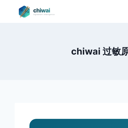
Zum
Inhalt
springen
chiwai 过