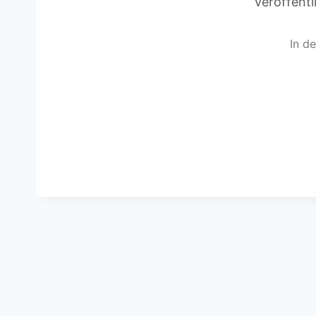
veröffent
In d