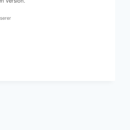
n Version.
serer