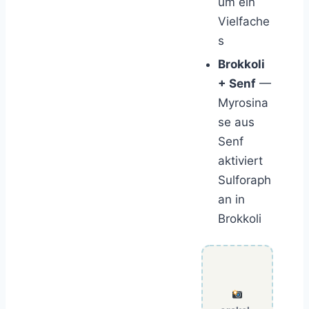
um ein
Vielfache
s
Brokkoli
+ Senf
—
Myrosina
se aus
Senf
aktiviert
Sulforaph
an in
Brokkoli