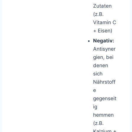
Zutaten
(z.B.
Vitamin C
+ Eisen)
Negativ:
Antisyner
gien, bei
denen
sich
Nährstoff
e
gegenseit
ig
hemmen
(z.B.
Kalzium +