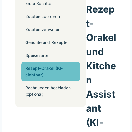
Erste Schritte
Rezep
Zutaten zuordnen
t-
Zutaten verwalten
Orakel
Gerichte und Rezepte
und
Speisekarte
Kitche
Rezept-Orakel (KI-
sichtbar)
n
Rechnungen hochladen
Assist
(optional)
ant
(KI-