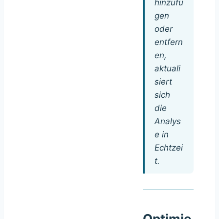
hinzufü
gen
oder
entfern
en,
aktuali
siert
sich
die
Analys
e in
Echtzei
t.
Optimie