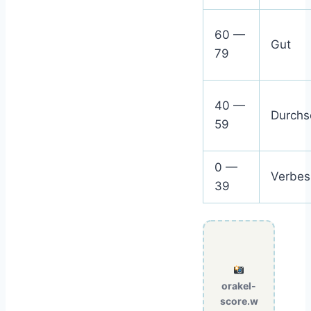
60 —
Gut
79
40 —
Durchsc
59
0 —
Verbes
39
orakel-
score.w