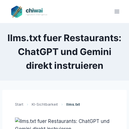
Zum
Inhalt
springen
llms.txt fuer Restaurants:
ChatGPT und Gemini
direkt instruieren
Start
›
KI-Sichtbarkeit
›
llms.txt