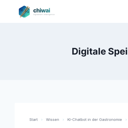
Zum
Inhalt
springen
Digitale Spe
Start
›
Wissen
›
KI-Chatbot in der Gastronomie
›