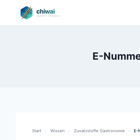
Zum
Inhalt
springen
E-Nummern
Start
›
Wissen
›
Zusatzstoffe Gastronomie
›
E-