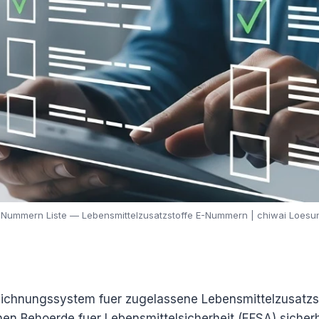
-Nummern Liste — Lebensmittelzusatzstoffe E-Nummern | chiwai Loesu
chnungssystem fuer zugelassene Lebensmittelzusatzst
hen Behoerde fuer Lebensmittelsicherheit (EFSA) sicher