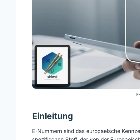
E
Einleitung
E-Nummern sind das europaeische Kennzei
spezifischen Stoff, der von der Europaeisc