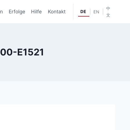
中
en
Erfolge
Hilfe
Kontakt
|
|
DE
EN
文
E100-E1521